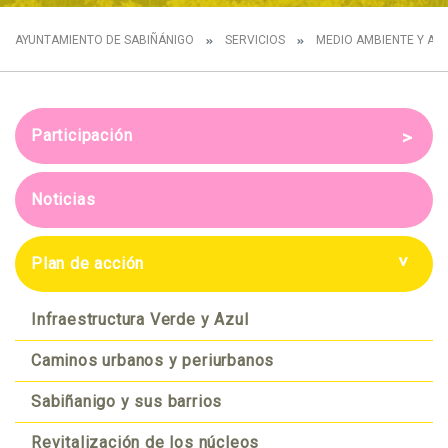
AYUNTAMIENTO DE SABIÑÁNIGO
SERVICIOS
MEDIO AMBIENTE Y AG
Participación
Sesión grupal con los Técnicos
Noticias
Presentación de la Agenda
Urbana y Diagnóstico compartido
Plan de acción
Futuro compartido
Infraestructura Verde y Azul
Ideas de proyectos
Caminos urbanos y periurbanos
¿Quieres aportar?
Sabiñanigo y sus barrios
Revitalización de los núcleos