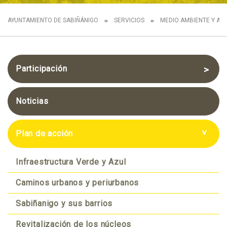
AYUNTAMIENTO DE SABIÑÁNIGO
SERVICIOS
MEDIO AMBIENTE Y AG
Participación
Sesión grupal con los Técnicos
Noticias
Presentación de la Agenda
Urbana y Diagnóstico compartido
Plan de acción
Futuro compartido
Infraestructura Verde y Azul
Ideas de proyectos
Caminos urbanos y periurbanos
¿Quieres aportar?
Sabiñanigo y sus barrios
Revitalización de los núcleos