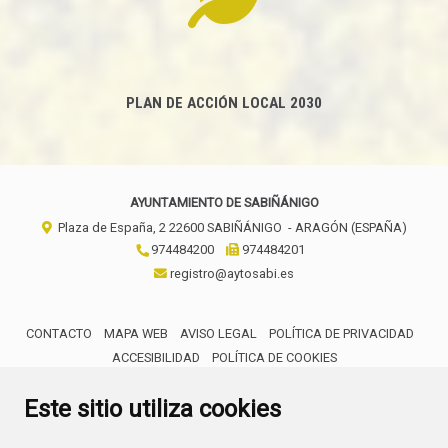
PLAN DE ACCIÓN LOCAL 2030
AYUNTAMIENTO DE SABIÑÁNIGO
Plaza de España, 2
22600
SABIÑÁNIGO
- ARAGÓN
(ESPAÑA)
974484200
974484201
registro@aytosabi.es
CONTACTO
MAPA WEB
AVISO LEGAL
POLÍTICA DE PRIVACIDAD
ACCESIBILIDAD
POLÍTICA DE COOKIES
ENLACE 
Este sitio utiliza cookies