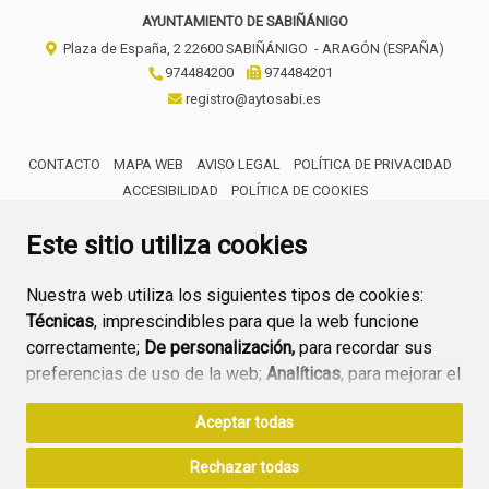
AYUNTAMIENTO DE SABIÑÁNIGO
Plaza de España, 2
22600
SABIÑÁNIGO
- ARAGÓN
(ESPAÑA)
974484200
974484201
registro@aytosabi.es
CONTACTO
MAPA WEB
AVISO LEGAL
POLÍTICA DE PRIVACIDAD
ACCESIBILIDAD
POLÍTICA DE COOKIES
ENLACE 
Este sitio utiliza cookies
Nuestra web utiliza los siguientes tipos de cookies:
Técnicas
, imprescindibles para que la web funcione
correctamente;
De personalización,
para recordar sus
preferencias de uso de la web;
Analíticas
, para mejorar el
funcionamiento de la web y sus servicios.
Aceptar todas
Si acepta pulsando el botón
“Aceptar todas”
Rechazar todas
consideramos que acepta su uso. Si pulsa el botón