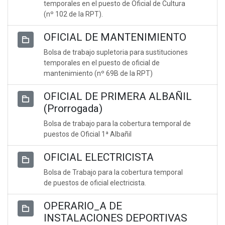
temporales en el puesto de Oficial de Cultura
(nº 102 de la RPT).
OFICIAL DE MANTENIMIENTO
Bolsa de trabajo supletoria para sustituciones
temporales en el puesto de oficial de
mantenimiento (nº 69B de la RPT)
OFICIAL DE PRIMERA ALBAÑIL
(Prorrogada)
Bolsa de trabajo para la cobertura temporal de
puestos de Oficial 1ª Albañil
OFICIAL ELECTRICISTA
Bolsa de Trabajo para la cobertura temporal
de puestos de oficial electricista.
OPERARIO_A DE
INSTALACIONES DEPORTIVAS