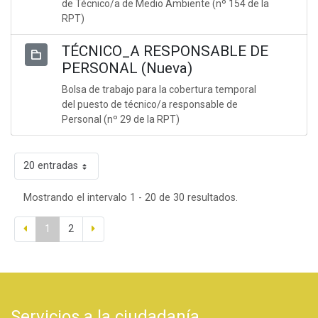
de Técnico/a de Medio Ambiente (nº 154 de la
RPT)
TÉCNICO_A RESPONSABLE DE
PERSONAL (Nueva)
Bolsa de trabajo para la cobertura temporal
del puesto de técnico/a responsable de
Personal (nº 29 de la RPT)
20 entradas
Mostrando el intervalo 1 - 20 de 30 resultados.
1
2
Servicios a la ciudadanía