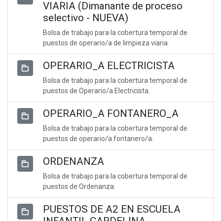
VIARIA (Dimanante de proceso
selectivo - NUEVA)
Bolsa de trabajo para la cobertura temporal de
puestos de operario/a de limpieza viaria.
OPERARIO_A ELECTRICISTA
Bolsa de trabajo para la cobertura temporal de
puestos de Operario/a Electricista.
OPERARIO_A FONTANERO_A
Bolsa de trabajo para la cobertura temporal de
puestos de operario/a fontanero/a.
ORDENANZA
Bolsa de trabajo para la cobertura temporal de
puestos de Ordenanza.
PUESTOS DE A2 EN ESCUELA
INFANTIL CARDELINA