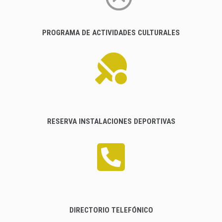
PROGRAMA DE ACTIVIDADES CULTURALES
RESERVA INSTALACIONES DEPORTIVAS
DIRECTORIO TELEFÓNICO