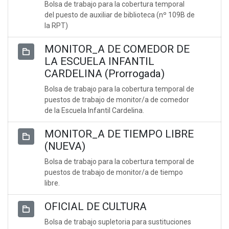
Bolsa de trabajo para la cobertura temporal
del puesto de auxiliar de biblioteca (nº 109B de
la RPT)
MONITOR_A DE COMEDOR DE
LA ESCUELA INFANTIL
CARDELINA (Prorrogada)
Bolsa de trabajo para la cobertura temporal de
puestos de trabajo de monitor/a de comedor
de la Escuela Infantil Cardelina.
MONITOR_A DE TIEMPO LIBRE
(NUEVA)
Bolsa de trabajo para la cobertura temporal de
puestos de trabajo de monitor/a de tiempo
libre.
OFICIAL DE CULTURA
Bolsa de trabajo supletoria para sustituciones