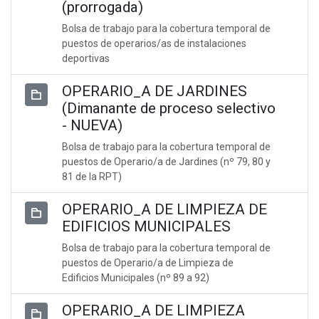
(prorrogada)
Bolsa de trabajo para la cobertura temporal de
puestos de operarios/as de instalaciones
deportivas
OPERARIO_A DE JARDINES
(Dimanante de proceso selectivo
- NUEVA)
Bolsa de trabajo para la cobertura temporal de
puestos de Operario/a de Jardines (nº 79, 80 y
81 de la RPT)
OPERARIO_A DE LIMPIEZA DE
EDIFICIOS MUNICIPALES
Bolsa de trabajo para la cobertura temporal de
puestos de Operario/a de Limpieza de
Edificios Municipales (nº 89 a 92)
OPERARIO_A DE LIMPIEZA