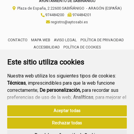
AYUNTAMIENTO DE SABIÑÁNIGO
Plaza de España, 2
22600
SABIÑÁNIGO
- ARAGÓN
(ESPAÑA)
974484200
974484201
registro@aytosabi.es
CONTACTO
MAPA WEB
AVISO LEGAL
POLÍTICA DE PRIVACIDAD
ACCESIBILIDAD
POLÍTICA DE COOKIES
ENLACE 
Este sitio utiliza cookies
Nuestra web utiliza los siguientes tipos de cookies:
Técnicas
, imprescindibles para que la web funcione
correctamente;
De personalización,
para recordar sus
preferencias de uso de la web;
Analíticas
, para mejorar el
funcionamiento de la web y sus servicios.
Aceptar todas
Si acepta pulsando el botón
“Aceptar todas”
Rechazar todas
consideramos que acepta su uso. Si pulsa el botón
“Rechazar todas”
o continúa navegando sin realizar