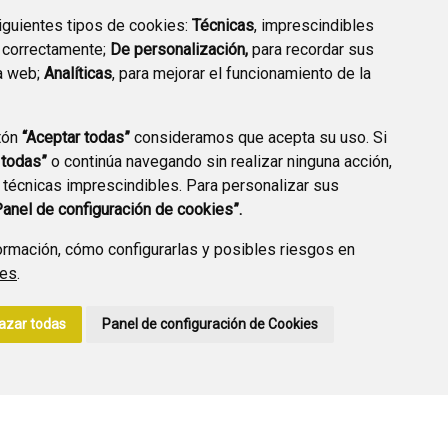
siguientes tipos de cookies:
Técnicas
, imprescindibles
 correctamente;
De personalización,
para recordar sus
a web;
Analíticas
, para mejorar el funcionamiento de la
PREGUNTAS
tón
“Aceptar todas”
consideramos que acepta su uso. Si
PLAN DE ACCIÓN LOCAL
FRECUENTES
 todas”
o continúa navegando sin realizar ninguna acción,
2030
 técnicas imprescindibles. Para personalizar sus
Panel de configuración de cookies”.
rmación, cómo configurarlas y posibles riesgos en
ies
.
A DE PRIVACIDAD
ACCESIBILIDAD
POLÍTICA DE COOKIES
azar todas
Panel de configuración de Cookies
ENLACE EXTERNO A