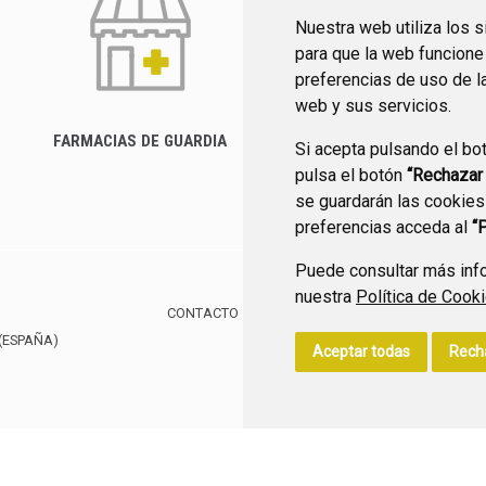
Nuestra web utiliza los 
para que la web funcione
preferencias de uso de l
web y sus servicios.
FARMACIAS DE GUARDIA
Si acepta pulsando el bo
CANAL YOUTUBE
pulsa el botón
“Rechazar
se guardarán las cookies
preferencias acceda al
“
Puede consultar más info
nuestra
Política de Cook
CONTACTO
MAPA WEB
AVISO LEGAL
POLÍTIC
(ESPAÑA)
Aceptar todas
Rech