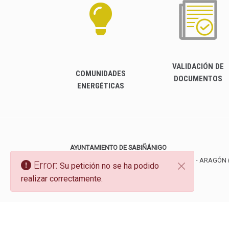
VALIDACIÓN DE
COMUNIDADES
DOCUMENTOS
ENERGÉTICAS
AYUNTAMIENTO DE SABIÑÁNIGO
Plaza de España, 2
22600
SABIÑÁNIGO
- ARAGÓN
Error:
Su petición no se ha podido
974484200
974484201
realizar correctamente.
registro@aytosabi.es