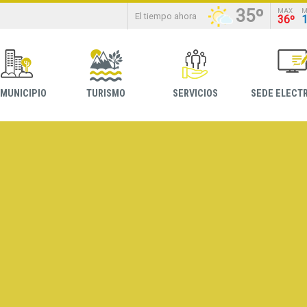
35º
MAX
M
El tiempo ahora
36º
 MUNICIPIO
TURISMO
SERVICIOS
SEDE ELECT