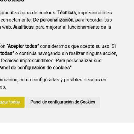
siguientes tipos de cookies:
Técnicas
, imprescindibles
 correctamente;
De personalización,
para recordar sus
a web;
Analíticas
, para mejorar el funcionamiento de la
PREGUNTAS
tón
“Aceptar todas”
consideramos que acepta su uso. Si
PLAN DE ACCIÓN LOCAL
FRECUENTES
 todas”
o continúa navegando sin realizar ninguna acción,
2030
 técnicas imprescindibles. Para personalizar sus
Panel de configuración de cookies”.
rmación, cómo configurarlas y posibles riesgos en
ies
.
A DE PRIVACIDAD
ACCESIBILIDAD
POLÍTICA DE COOKIES
azar todas
Panel de configuración de Cookies
ENLACE EXTERNO A