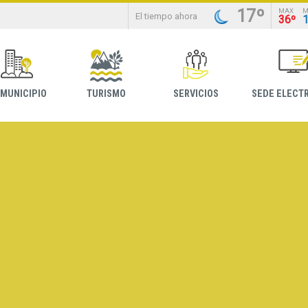
17º
MAX
M
El tiempo ahora
36º
 MUNICIPIO
TURISMO
SERVICIOS
SEDE ELECT