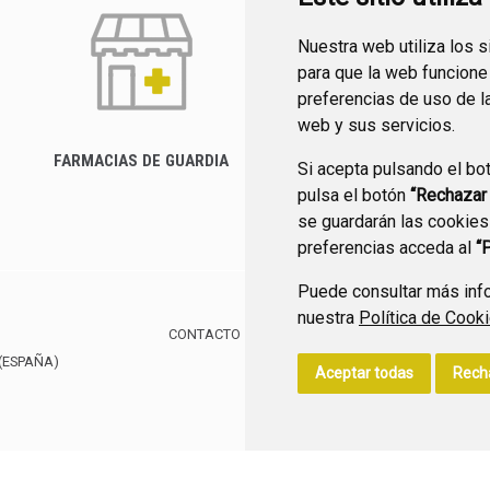
Nuestra web utiliza los 
para que la web funcione
preferencias de uso de l
web y sus servicios.
FARMACIAS DE GUARDIA
Si acepta pulsando el bo
CANAL YOUTUBE
pulsa el botón
“Rechazar
se guardarán las cookies
preferencias acceda al
“
Puede consultar más info
nuestra
Política de Cook
CONTACTO
MAPA WEB
AVISO LEGAL
POLÍTIC
(ESPAÑA)
Aceptar todas
Rech