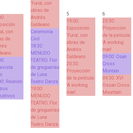
‘Furia’, con
obras de
5
6
00:
Andrés
19:00:
20:30:
osición
Galdeano
Exposición
Proyección
ia’, con
Ceremonia
‘Furia’, con
de la película
as de
Civil
obras de
'A working
rés
18:30:
Andrés
man'
deano
MENUDO
Galdeano
09:00:
Osan
00:
TEATRO. Flor
20:30:
Cross
revista
de greguerías
Proyección
Montain
io
de Luna
de la película
09:30:
XVI
00:
Reunión
Teatro Danza
'A working
Ossan Cross
tros
19:00:
man'
Mountain
cativos
MENUDO
TEATRO. Flor
de greguerías
de Luna
Teatro Danza