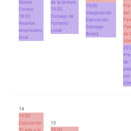
Monte
de la lectura.
19:00:
Pre
Corona
19:00:
Inauguración
del 
18:30:
Consejo de
Exposición
Pir
Reunión
Fomento
Santiago
Pal
empresario
Local
Arranz
de 
local
Góm
20:
Pre
de 
pal
por
Gó
14
19:00:
Exposición
15
‘El arte a la
19:00: