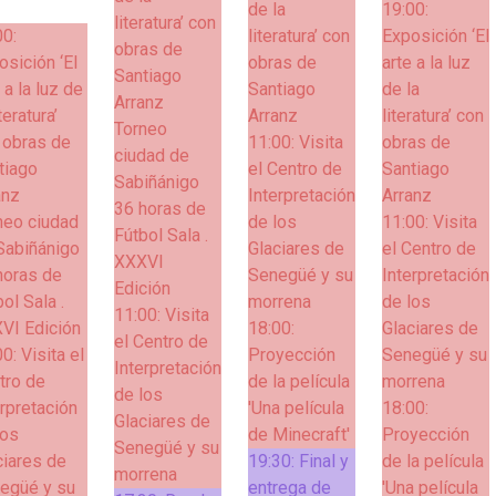
de la
19:00:
literatura’ con
00:
literatura’ con
Exposición ‘El
obras de
osición ‘El
obras de
arte a la luz
Santiago
 a la luz de
Santiago
de la
Arranz
iteratura’
Arranz
literatura’ con
Torneo
 obras de
11:00:
Visita
obras de
ciudad de
tiago
el Centro de
Santiago
Sabiñánigo
anz
Interpretación
Arranz
36 horas de
neo ciudad
de los
11:00:
Visita
Fútbol Sala .
Sabiñánigo
Glaciares de
el Centro de
XXXVI
horas de
Senegüé y su
Interpretación
Edición
ol Sala .
morrena
de los
11:00:
Visita
VI Edición
18:00:
Glaciares de
el Centro de
00:
Visita el
Proyección
Senegüé y su
Interpretación
tro de
de la película
morrena
de los
erpretación
'Una película
18:00:
Glaciares de
los
de Minecraft'
Proyección
Senegüé y su
ciares de
19:30:
Final y
de la película
morrena
egüé y su
entrega de
'Una película