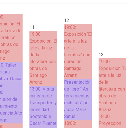
00:
12
osición ‘El
11
19:00:
 a la luz de
19:00:
Exposición ‘El
iteratura’
Exposición ‘El
arte a la luz
 obras de
arte a la luz
de la
tiago
de la
literatura’ con
13
anz
literatura’ con
obras de
19:00:
30:
Taller
obras de
Santiago
Exposición ‘El
ritura
Santiago
Arranz
arte a la luz
ativa: Oscar
Arranz
Presentación
de la
án
13:00:
Visita
de libro " As
literatura’ con
00:
ministro de
ferramientas
obras de
isión de
Transportes y
dichitals" por
Santiago
uimiento
movilidad
José María
Arranz
idencia Alto
Sostenible.
Satué
18:00:
lego
Oscar Puente
18:00:
Proyección
00: