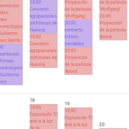
19:00:
Proyección
de la película
sentación
Concierto
de la película
'Wolfgang'
libro
agrupaciones
'Wolfgang'
20:45:
ineo
sinfónicas de
20:00:
Proyección
eontológico
Huesca
concierto
de la película
Guillermo
19:00:
Orfeón
'Anora'
ez García
Concierto
Serrables
00:
agrupaciones
20:45:
sentación
sinfónicas de
Proyección
'Pirineo
Huesca
de la película
eontológico'
'Anora'
 Guillermo
mez
18
19
19:00:
19:00:
Exposición ‘El
Exposición ‘El
arte a la luz
arte a la luz
20
de la