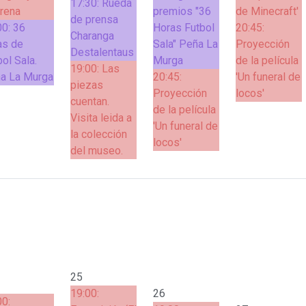
17:30:
Rueda
rena
premios "36
de Minecraft'
de prensa
00:
36
Horas Futbol
20:45:
Charanga
as de
Sala" Peña La
Proyección
Destalentaus
ol Sala.
Murga
de la película
19:00:
Las
a La Murga
20:45:
'Un funeral de
piezas
Proyección
locos'
cuentan.
de la película
Visita leida a
'Un funeral de
la colección
locos'
del museo.
25
19:00:
26
00: