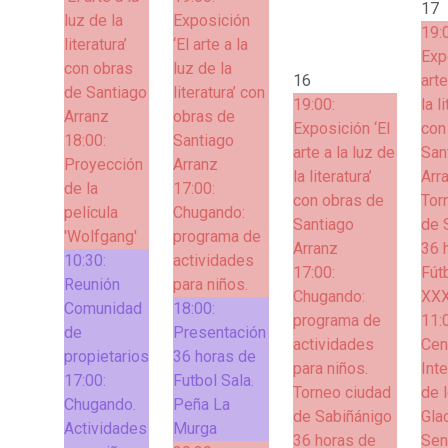
17
luz de la
Exposición
19:
literatura’
‘El arte a la
Exp
con obras
luz de la
16
arte
de Santiago
literatura’ con
19:00:
la l
Arranz
obras de
Exposición ‘El
con
18:00:
Santiago
arte a la luz de
San
Proyección
Arranz
la literatura’
Arr
de la
17:00:
con obras de
Tor
película
Chugando:
Santiago
de 
'Wolfgang'
programa de
Arranz
36 
10:30:
actividades
17:00:
Fútb
Reunión
para niños.
Chugando:
XXX
Comunidad
18:00:
programa de
11:
de
Presentación
actividades
Cen
propietarios
36 horas de
para niños.
Int
17:00:
Futbol Sala.
Torneo ciudad
de 
Chugando.
Peña La
de Sabiñánigo
Gla
Actividades
Murga
36 horas de
Sen