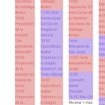
con obras
Santiago
19:00:
Exp
de Santiago
Arranz
Exposición ‘El
arte
Arranz
11:00:
Acto
arte a la luz de
la l
18:00:
Institucional
la literatura’
con
Proyección
Del Día de
con obras de
San
de la
Aragón en
Santiago
Arr
película
Huesca
Arranz
18:
'Una
18:30:
Feria
esc
película de
Espectáculo
Artesanal de
cre
Minecraft'
teatral
San Jorge
FAN
20:45:
'Edelmiro II y
11:00:
Feria
18:
Proyección
el dragón
Artesanal San
esc
de la
Gutiérrez', de
Jorge
cre
película 'Un
Teatro Arbolé
12:00:
'Fa
funeral de
18:30:
Concierto
inte
locos'
Espectáculo
banda
por
19:00:
teatral
Chicoten
Cast
Proyección
'Edelmiro II y
16:30:
Mini QH
20:
de la
el dragón
Mostrar 1 más