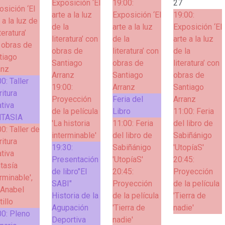
Exposición ‘El
19:00:
27
osición ‘El
arte a la luz
Exposición ‘El
19:00:
 a la luz de
de la
arte a la luz
Exposición ‘El
iteratura’
literatura’ con
de la
arte a la luz
 obras de
obras de
literatura’ con
de la
tiago
Santiago
obras de
literatura’ con
anz
Arranz
Santiago
obras de
00:
Taller
19:00:
Arranz
Santiago
ritura
Proyección
Feria del
Arranz
ativa
de la película
Libro
11:00:
Feria
TASIA
'La historia
11:00:
Feria
del libro de
00:
Taller de
interminable'
del libro de
Sabiñánigo
ritura
19:30:
Sabiñánigo
'UtopíaS'
ativa
Presentación
'UtopíaS'
20:45:
ntasía
de libro"El
20:45:
Proyección
rminable',
SABI"
Proyección
de la película
 Anabel
Historia de la
de la película
'Tierra de
illo
Agupación
'Tierra de
nadie'
00:
Pleno
Deportiva
nadie'