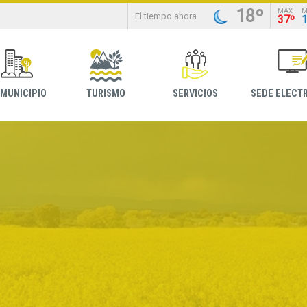
18º
MAX
M
El tiempo ahora
37º
 MUNICIPIO
TURISMO
SERVICIOS
SEDE ELECT