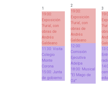
2
1
3
19:00:
19:00:
19:
Exposición
Exposición
Exp
‘Furia’, con
‘Furia’, con
‘Fur
obras de
obras de
obr
Andrés
Andrés
And
Galdeano
Galdeano
Gal
12:00:
11:30:
Visita
13:
Comisión
Colegio
Ent
Ejecutiva
Monte
rad
Adelpa
Corona
14:
18:00:
Musical
15:00:
Junta
cen
"El Mago de
de gobierno
edu
Oz"