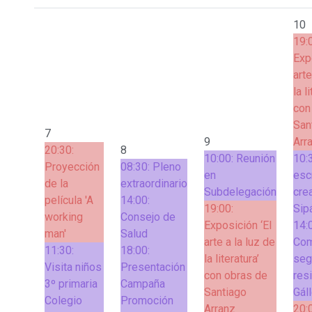
10
19:
Exp
arte
la l
con
San
7
9
Arr
20:30:
8
10:00:
Reunión
10:
Proyección
08:30:
Pleno
en
esc
de la
extraordinario
Subdelegación
cre
película 'A
14:00:
19:00:
Sip
working
Consejo de
Exposición ‘El
14:
man'
Salud
arte a la luz de
Com
11:30:
18:00:
la literatura’
seg
Visita niños
Presentación
con obras de
res
3º primaria
Campaña
Santiago
Gál
Colegio
Promoción
Arranz
20: