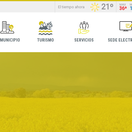
21º
MAX
M
El tiempo ahora
36º
 MUNICIPIO
TURISMO
SERVICIOS
SEDE ELECT