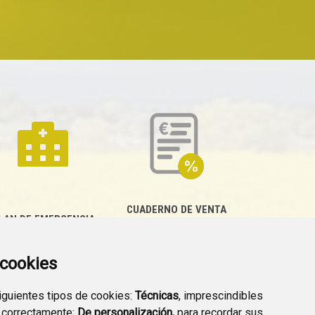
CUADERNO DE VENTA
LAN DE EMERGENCIA
EMPRESARIAL
EXTERIOR QUÍMICO
a cookies
siguientes tipos de cookies:
Técnicas
, imprescindibles
 correctamente;
De personalización,
para recordar sus