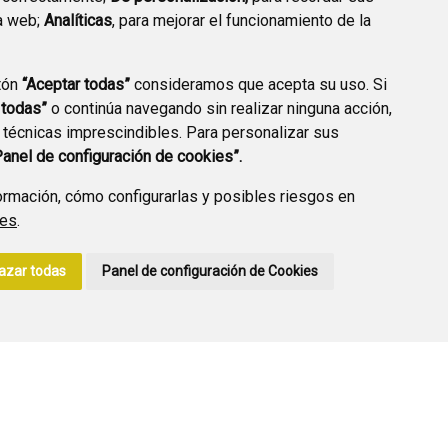
a web;
Analíticas
, para mejorar el funcionamiento de la
PREGUNTAS
tón
“Aceptar todas”
consideramos que acepta su uso. Si
PLAN DE ACCIÓN LOCAL
FRECUENTES
 todas”
o continúa navegando sin realizar ninguna acción,
2030
 técnicas imprescindibles. Para personalizar sus
Panel de configuración de cookies”.
rmación, cómo configurarlas y posibles riesgos en
ies
.
A DE PRIVACIDAD
ACCESIBILIDAD
POLÍTICA DE COOKIES
azar todas
Panel de configuración de Cookies
ENLACE EXTERNO A