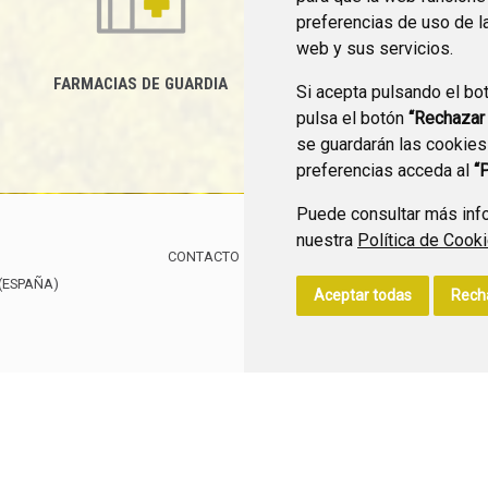
preferencias de uso de l
web y sus servicios.
FARMACIAS DE GUARDIA
Si acepta pulsando el bo
CANAL YOUTUBE
pulsa el botón
“Rechazar
se guardarán las cookies
preferencias acceda al
“
Puede consultar más info
nuestra
Política de Cook
CONTACTO
MAPA WEB
AVISO LEGAL
POLÍTIC
(ESPAÑA)
Aceptar todas
Rech