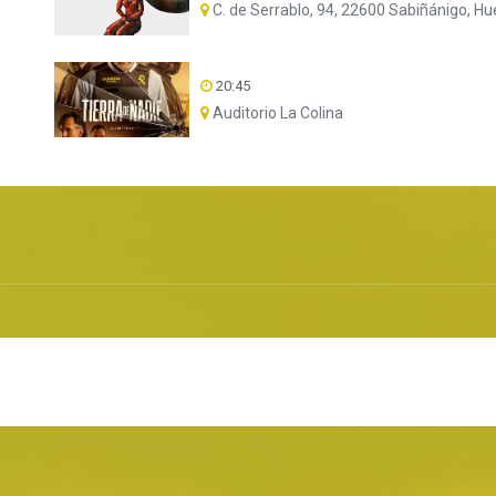
C. de Serrablo, 94, 22600 Sabiñánigo, H
20:45
Auditorio La Colina