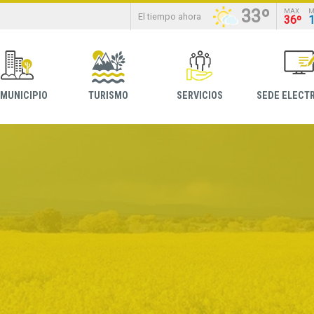
33º
MAX
M
El tiempo ahora
36º
 MUNICIPIO
TURISMO
SERVICIOS
SEDE ELECT