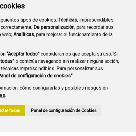
a cookies
siguientes tipos de cookies:
Técnicas
, imprescindibles
 correctamente;
De personalización,
para recordar sus
a web;
Analíticas
, para mejorar el funcionamiento de la
PREGUNTAS
tón
“Aceptar todas”
consideramos que acepta su uso. Si
PLAN DE ACCIÓN LOCAL
FRECUENTES
 todas”
o continúa navegando sin realizar ninguna acción,
2030
 técnicas imprescindibles. Para personalizar sus
Panel de configuración de cookies”.
rmación, cómo configurarlas y posibles riesgos en
ies
.
A DE PRIVACIDAD
ACCESIBILIDAD
POLÍTICA DE COOKIES
azar todas
Panel de configuración de Cookies
ENLACE EXTERNO A