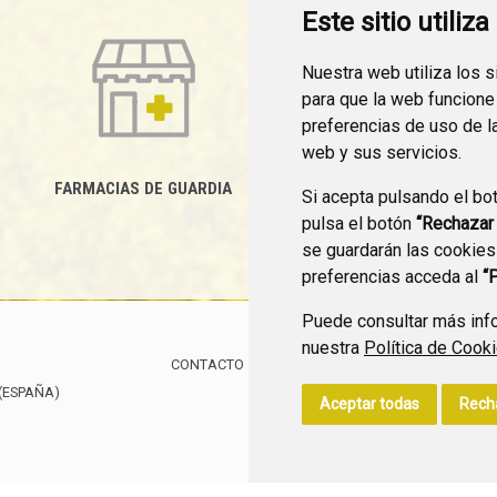
Este sitio utiliz
Nuestra web utiliza los 
para que la web funcione
preferencias de uso de l
web y sus servicios.
FARMACIAS DE GUARDIA
Si acepta pulsando el bo
CANAL YOUTUBE
pulsa el botón
“Rechazar
se guardarán las cookies
preferencias acceda al
“
Puede consultar más info
nuestra
Política de Cook
CONTACTO
MAPA WEB
AVISO LEGAL
POLÍTIC
(ESPAÑA)
Aceptar todas
Rech