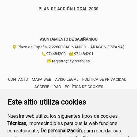
PLAN DE ACCIÓN LOCAL 2030
AYUNTAMIENTO DE SABIÑÁNIGO
Plaza de España, 2
22600
SABIÑÁNIGO
- ARAGÓN
(ESPAÑA)
974484200
974484201
registro@aytosabi.es
CONTACTO
MAPA WEB
AVISO LEGAL
POLÍTICA DE PRIVACIDAD
ACCESIBILIDAD
POLÍTICA DE COOKIES
ENLACE 
Este sitio utiliza cookies
Nuestra web utiliza los siguientes tipos de cookies:
Técnicas
, imprescindibles para que la web funcione
correctamente;
De personalización,
para recordar sus