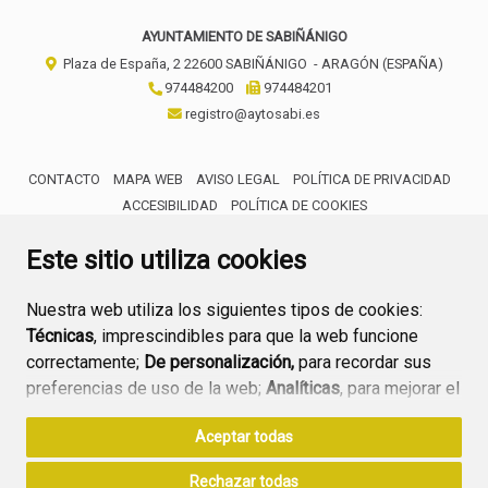
AYUNTAMIENTO DE SABIÑÁNIGO
Plaza de España, 2
22600
SABIÑÁNIGO
- ARAGÓN
(ESPAÑA)
974484200
974484201
registro@aytosabi.es
CONTACTO
MAPA WEB
AVISO LEGAL
POLÍTICA DE PRIVACIDAD
ACCESIBILIDAD
POLÍTICA DE COOKIES
ENLACE 
Este sitio utiliza cookies
Nuestra web utiliza los siguientes tipos de cookies:
Técnicas
, imprescindibles para que la web funcione
correctamente;
De personalización,
para recordar sus
preferencias de uso de la web;
Analíticas
, para mejorar el
funcionamiento de la web y sus servicios.
Aceptar todas
Si acepta pulsando el botón
“Aceptar todas”
Rechazar todas
consideramos que acepta su uso. Si pulsa el botón