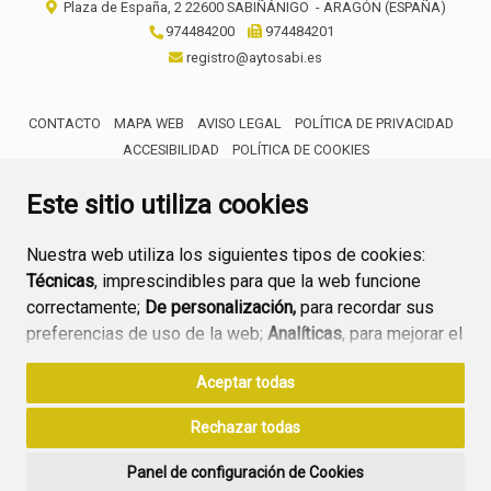
Plaza de España, 2
22600
SABIÑÁNIGO
- ARAGÓN
(ESPAÑA)
974484200
974484201
registro@aytosabi.es
CONTACTO
MAPA WEB
AVISO LEGAL
POLÍTICA DE PRIVACIDAD
ACCESIBILIDAD
POLÍTICA DE COOKIES
ENLACE 
Este sitio utiliza cookies
Nuestra web utiliza los siguientes tipos de cookies:
Técnicas
, imprescindibles para que la web funcione
correctamente;
De personalización,
para recordar sus
preferencias de uso de la web;
Analíticas
, para mejorar el
funcionamiento de la web y sus servicios.
Aceptar todas
Si acepta pulsando el botón
“Aceptar todas”
Rechazar todas
consideramos que acepta su uso. Si pulsa el botón
“Rechazar todas”
o continúa navegando sin realizar
Panel de configuración de Cookies
ninguna acción, se guardarán las cookies técnicas