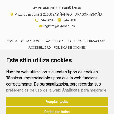
AYUNTAMIENTO DE SABIÑÁNIGO
Plaza de España, 2
22600
SABIÑÁNIGO
- ARAGÓN
(ESPAÑA)
974484200
974484201
registro@aytosabi.es
CONTACTO
MAPA WEB
AVISO LEGAL
POLÍTICA DE PRIVACIDAD
ACCESIBILIDAD
POLÍTICA DE COOKIES
ENLACE 
Este sitio utiliza cookies
Nuestra web utiliza los siguientes tipos de cookies:
Técnicas
, imprescindibles para que la web funcione
correctamente;
De personalización,
para recordar sus
preferencias de uso de la web;
Analíticas
, para mejorar el
funcionamiento de la web y sus servicios.
Aceptar todas
Si acepta pulsando el botón
“Aceptar todas”
Rechazar todas
consideramos que acepta su uso. Si pulsa el botón