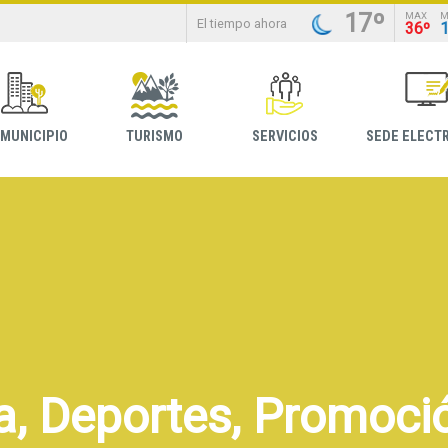
17º
MAX
M
El tiempo ahora
36º
 MUNICIPIO
TURISMO
SERVICIOS
SEDE ELECT
a, Deportes, Promoció