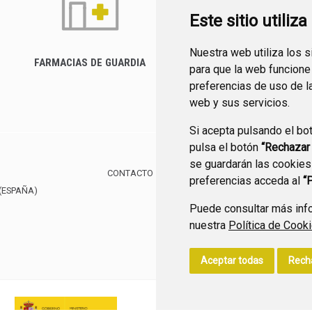
Este sitio utiliz
Nuestra web utiliza los 
FARMACIAS DE GUARDIA
para que la web funcione
CANAL YOUTUBE
preferencias de uso de l
web y sus servicios.
Si acepta pulsando el bo
pulsa el botón
“Rechazar
se guardarán las cookies
CONTACTO
MAPA WEB
AVISO LEGAL
POLÍTIC
preferencias acceda al
“
(ESPAÑA)
Puede consultar más info
nuestra
Política de Cook
Aceptar todas
Rech