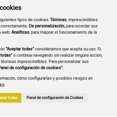
a cookies
siguientes tipos de cookies:
Técnicas
, imprescindibles
PREGUNTAS
 correctamente;
De personalización,
para recordar sus
PLAN DE ACCIÓN LOCAL
FRECUENTES
a web;
Analíticas
, para mejorar el funcionamiento de la
2030
tón
“Aceptar todas”
consideramos que acepta su uso. Si
 todas”
o continúa navegando sin realizar ninguna acción,
 técnicas imprescindibles. Para personalizar sus
A DE PRIVACIDAD
ACCESIBILIDAD
POLÍTICA DE COOKIES
Panel de configuración de cookies”.
ENLACE EXTERNO A
rmación, cómo configurarlas y posibles riesgos en
ies
.
azar todas
Panel de configuración de Cookies