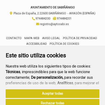
AYUNTAMIENTO DE SABIÑÁNIGO
Plaza de España, 2
22600
SABIÑÁNIGO
- ARAGÓN
(ESPAÑA)
974484200
974484201
registro@aytosabi.es
CONTACTO
MAPA WEB
AVISO LEGAL
POLÍTICA DE PRIVACIDAD
ACCESIBILIDAD
POLÍTICA DE COOKIES
ENLACE 
Este sitio utiliza cookies
Nuestra web utiliza los siguientes tipos de cookies:
Técnicas
, imprescindibles para que la web funcione
correctamente;
De personalización,
para recordar sus
preferencias de uso de la web;
Analíticas
, para mejorar el
funcionamiento de la web y sus servicios.
Aceptar todas
Si acepta pulsando el botón
“Aceptar todas”
Rechazar todas
consideramos que acepta su uso. Si pulsa el botón