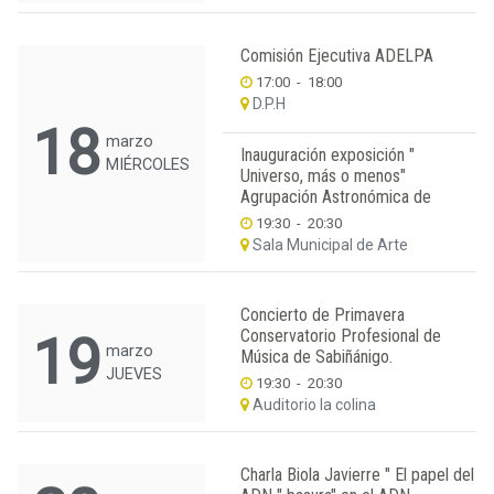
Comisión Ejecutiva ADELPA
17:00
-
18:00
D.P.H
18
marzo
Inauguración exposición "
MIÉRCOLES
Universo, más o menos"
Agrupación Astronómica de
19:30
-
20:30
Sala Municipal de Arte
Concierto de Primavera
Conservatorio Profesional de
19
marzo
Música de Sabiñánigo.
JUEVES
19:30
-
20:30
Auditorio la colina
Charla Biola Javierre " El papel del