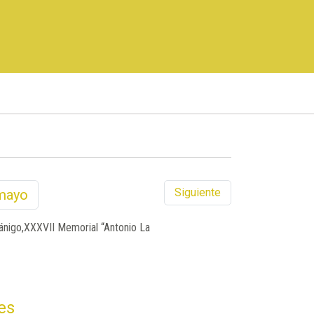
Siguiente
mayo
ánigo,XXXVII Memorial “Antonio La
es