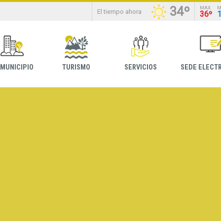
34º
MAX
M
El tiempo ahora
36º
 MUNICIPIO
TURISMO
SERVICIOS
SEDE ELECT