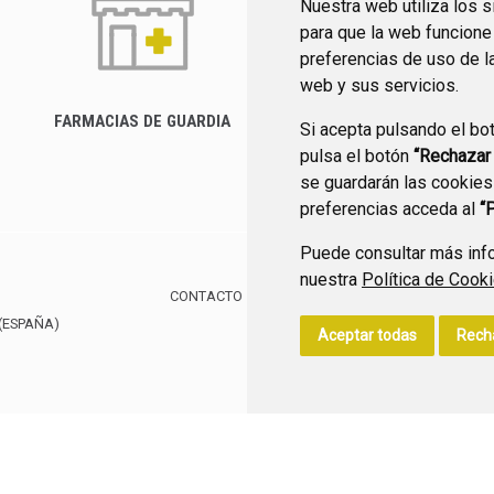
Nuestra web utiliza los 
para que la web funcione
preferencias de uso de l
web y sus servicios.
FARMACIAS DE GUARDIA
Si acepta pulsando el bo
CANAL YOUTUBE
pulsa el botón
“Rechazar
se guardarán las cookies
preferencias acceda al
“
Puede consultar más info
nuestra
Política de Cook
CONTACTO
MAPA WEB
AVISO LEGAL
POLÍTIC
(ESPAÑA)
Aceptar todas
Rech