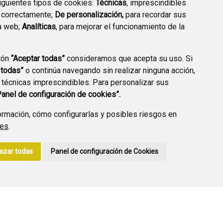
siguientes tipos de cookies:
Técnicas
, imprescindibles
 correctamente;
De personalización,
para recordar sus
a web;
Analíticas
, para mejorar el funcionamiento de la
PREGUNTAS
tón
“Aceptar todas”
consideramos que acepta su uso. Si
PLAN DE ACCIÓN LOCAL
FRECUENTES
 todas”
o continúa navegando sin realizar ninguna acción,
2030
 técnicas imprescindibles. Para personalizar sus
Panel de configuración de cookies”.
rmación, cómo configurarlas y posibles riesgos en
ies
.
A DE PRIVACIDAD
ACCESIBILIDAD
POLÍTICA DE COOKIES
azar todas
Panel de configuración de Cookies
ENLACE EXTERNO A