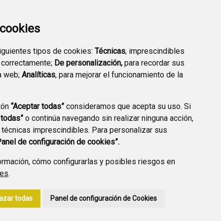
EMPRESARIAL
EXTERIOR QUÍMICO
a cookies
siguientes tipos de cookies:
Técnicas
, imprescindibles
 correctamente;
De personalización,
para recordar sus
a web;
Analíticas
, para mejorar el funcionamiento de la
PREGUNTAS
tón
“Aceptar todas”
consideramos que acepta su uso. Si
PLAN DE ACCIÓN LOCAL
FRECUENTES
 todas”
o continúa navegando sin realizar ninguna acción,
2030
 técnicas imprescindibles. Para personalizar sus
Panel de configuración de cookies”.
rmación, cómo configurarlas y posibles riesgos en
ies
.
A DE PRIVACIDAD
ACCESIBILIDAD
POLÍTICA DE COOKIES
azar todas
Panel de configuración de Cookies
ENLACE EXTERNO A