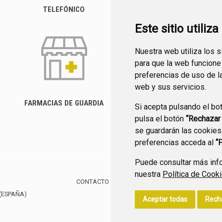
TELEFÓNICO
Este sitio utiliz
Nuestra web utiliza los 
para que la web funcione
preferencias de uso de l
web y sus servicios.
FARMACIAS DE GUARDIA
Si acepta pulsando el bo
CANAL YOUTUBE
pulsa el botón
“Rechazar
se guardarán las cookies
preferencias acceda al
“
Puede consultar más info
nuestra
Política de Cook
CONTACTO
MAPA WEB
AVISO LEGAL
POLÍTIC
(ESPAÑA)
Aceptar todas
Rech