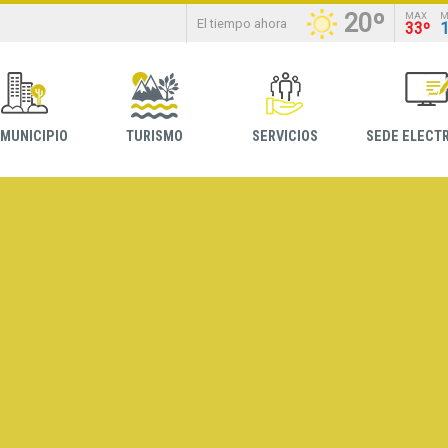
20º
MAX
M
El tiempo ahora
33º
 MUNICIPIO
TURISMO
SERVICIOS
SEDE ELECT