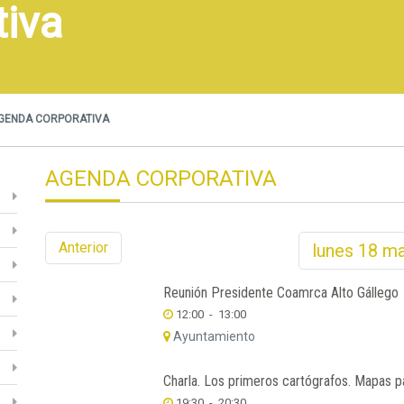
tiva
GENDA CORPORATIVA
AGENDA CORPORATIVA
Anterior
lunes
18
ma
Reunión Presidente Coamrca Alto Gállego
12:00
-
13:00
Ayuntamiento
Charla. Los primeros cartógrafos. Mapas pa
19:30
-
20:30