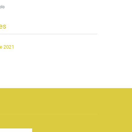
blo
es
de 2021