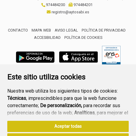
974484200
974484201
registro@aytosabi.es
CONTACTO
MAPA WEB
AVISO LEGAL
POLÍTICA DE PRIVACIDAD
ACCESIBILIDAD
POLÍTICA DE COOKIES
ENLACE 
Este sitio utiliza cookies
Nuestra web utiliza los siguientes tipos de cookies:
Técnicas
, imprescindibles para que la web funcione
correctamente;
De personalización,
para recordar sus
preferencias de uso de la web;
Analíticas
, para mejorar el
funcionamiento de la web y sus servicios.
Aceptar todas
Si acepta pulsando el botón
“Aceptar todas”