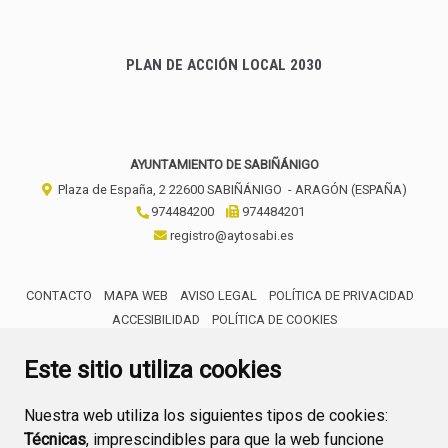
PLAN DE ACCIÓN LOCAL 2030
AYUNTAMIENTO DE SABIÑÁNIGO
Plaza de España, 2
22600
SABIÑÁNIGO
- ARAGÓN
(ESPAÑA)
974484200
974484201
registro@aytosabi.es
CONTACTO
MAPA WEB
AVISO LEGAL
POLÍTICA DE PRIVACIDAD
ACCESIBILIDAD
POLÍTICA DE COOKIES
ENLACE 
Este sitio utiliza cookies
Nuestra web utiliza los siguientes tipos de cookies:
Técnicas
, imprescindibles para que la web funcione