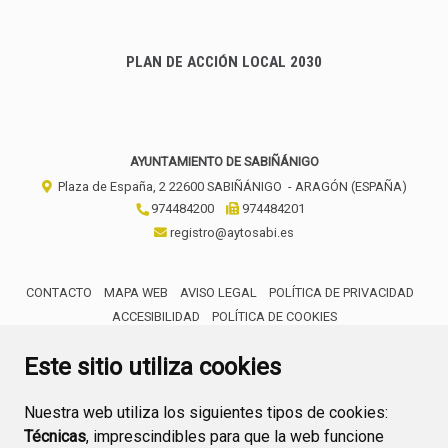
PLAN DE ACCIÓN LOCAL 2030
AYUNTAMIENTO DE SABIÑÁNIGO
Plaza de España, 2
22600
SABIÑÁNIGO
- ARAGÓN
(ESPAÑA)
974484200
974484201
registro@aytosabi.es
CONTACTO
MAPA WEB
AVISO LEGAL
POLÍTICA DE PRIVACIDAD
ACCESIBILIDAD
POLÍTICA DE COOKIES
ENLACE 
Este sitio utiliza cookies
Nuestra web utiliza los siguientes tipos de cookies:
Técnicas
, imprescindibles para que la web funcione