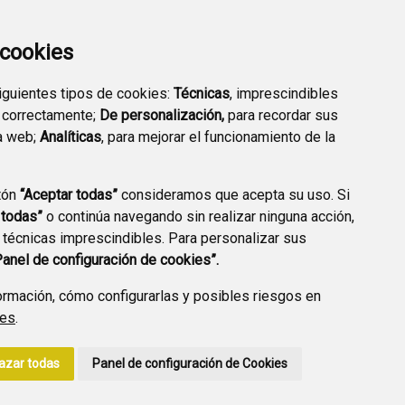
EMPRESARIAL
EXTERIOR QUÍMICO
a cookies
siguientes tipos de cookies:
Técnicas
, imprescindibles
 correctamente;
De personalización,
para recordar sus
a web;
Analíticas
, para mejorar el funcionamiento de la
PREGUNTAS
tón
“Aceptar todas”
consideramos que acepta su uso. Si
PLAN DE ACCIÓN LOCAL
FRECUENTES
 todas”
o continúa navegando sin realizar ninguna acción,
2030
 técnicas imprescindibles. Para personalizar sus
Panel de configuración de cookies”.
rmación, cómo configurarlas y posibles riesgos en
ies
.
A DE PRIVACIDAD
ACCESIBILIDAD
POLÍTICA DE COOKIES
azar todas
Panel de configuración de Cookies
ENLACE EXTERNO A