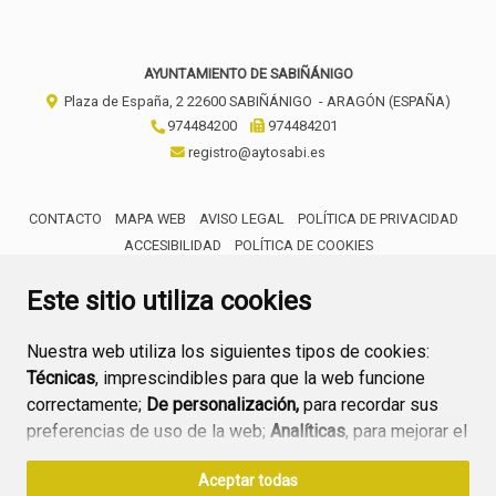
AYUNTAMIENTO DE SABIÑÁNIGO
Plaza de España, 2
22600
SABIÑÁNIGO
- ARAGÓN
(ESPAÑA)
974484200
974484201
registro@aytosabi.es
CONTACTO
MAPA WEB
AVISO LEGAL
POLÍTICA DE PRIVACIDAD
ACCESIBILIDAD
POLÍTICA DE COOKIES
ENLACE 
Este sitio utiliza cookies
Nuestra web utiliza los siguientes tipos de cookies:
Técnicas
, imprescindibles para que la web funcione
correctamente;
De personalización,
para recordar sus
preferencias de uso de la web;
Analíticas
, para mejorar el
funcionamiento de la web y sus servicios.
Aceptar todas