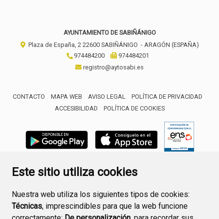
AYUNTAMIENTO DE SABIÑÁNIGO
Plaza de España, 2
22600
SABIÑÁNIGO
- ARAGÓN
(ESPAÑA)
974484200
974484201
registro@aytosabi.es
CONTACTO
MAPA WEB
AVISO LEGAL
POLÍTICA DE PRIVACIDAD
ACCESIBILIDAD
POLÍTICA DE COOKIES
ENLACE 
Este sitio utiliza cookies
Nuestra web utiliza los siguientes tipos de cookies:
Técnicas
, imprescindibles para que la web funcione
correctamente;
De personalización,
para recordar sus