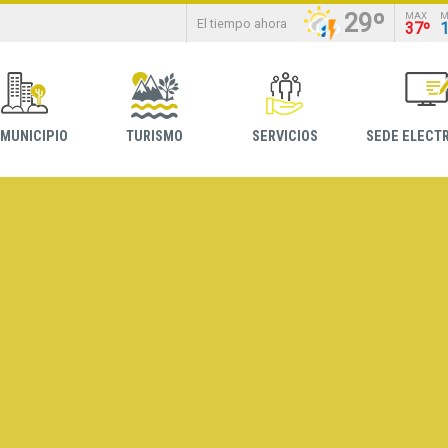
29º
MAX
M
El tiempo ahora
37º
 MUNICIPIO
TURISMO
SERVICIOS
SEDE ELECT