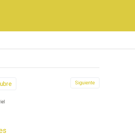
Siguiente
ubre
iel
es