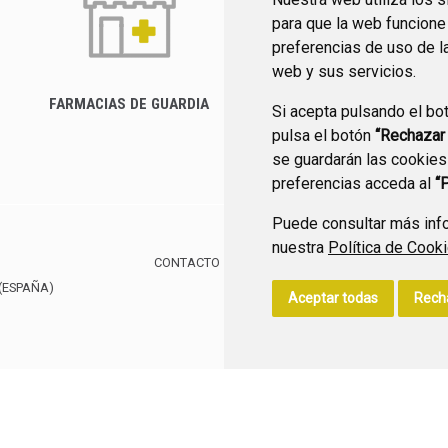
para que la web funcione
preferencias de uso de l
web y sus servicios.
FARMACIAS DE GUARDIA
Si acepta pulsando el bo
CANAL YOUTUBE
pulsa el botón
“Rechazar
se guardarán las cookies
preferencias acceda al
“
Puede consultar más info
nuestra
Política de Cook
CONTACTO
MAPA WEB
AVISO LEGAL
POLÍTIC
(ESPAÑA)
Aceptar todas
Rech