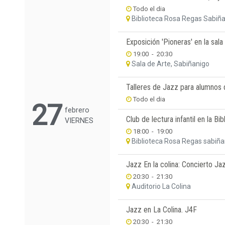
Todo el dia
Biblioteca Rosa Regas Sabiñ
Exposición 'Pioneras' en la sala
19:00
-
20:30
Sala de Arte, Sabiñanigo
Talleres de Jazz para alumnos 
Todo el dia
27
febrero
Club de lectura infantil en la Bi
VIERNES
18:00
-
19:00
Biblioteca Rosa Regas sabiña
Jazz En la colina: Concierto Ja
20:30
-
21:30
Auditorio La Colina
Jazz en La Colina. J4F
20:30
-
21:30