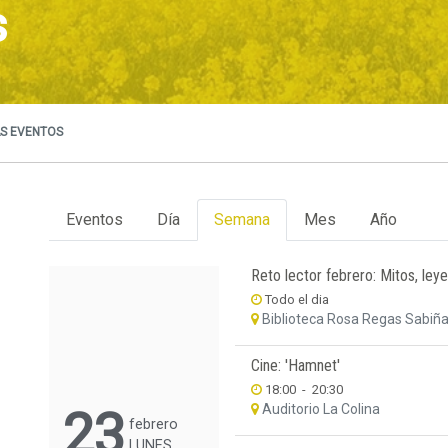
s
S EVENTOS
Eventos
Día
Semana
Mes
Año
Reto lector febrero: Mitos, leye
Todo el dia
Biblioteca Rosa Regas Sabiñ
Cine: 'Hamnet'
18:00
-
20:30
Auditorio La Colina
23
febrero
LUNES