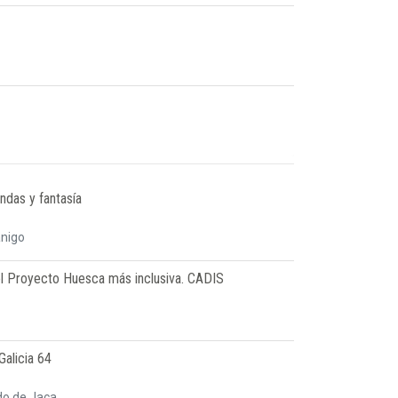
ndas y fantasía
anigo
l Proyecto Huesca más inclusiva. CADIS
alicia 64
o de Jaca.