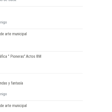
anigo
 de arte municipal
áfica " Pioneras".Actos 8M
ndas y fantasía
anigo
 de arte municipal