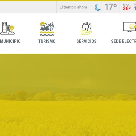
17º
MAX
M
El tiempo ahora
36º
 MUNICIPIO
TURISMO
SERVICIOS
SEDE ELECT