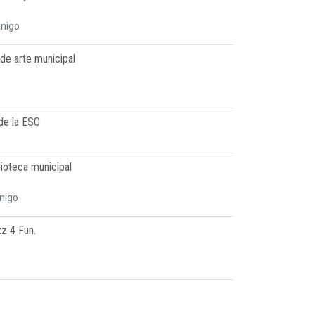
anigo
 de arte municipal
de la ESO
blioteca municipal
nigo
zz 4 Fun.