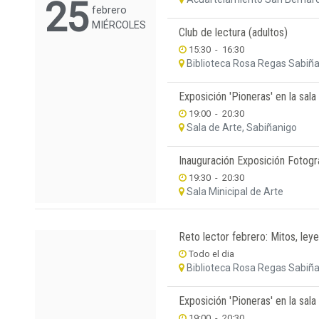
25
febrero
MIÉRCOLES
Club de lectura (adultos)
15:30
-
16:30
Biblioteca Rosa Regas Sabiñ
Exposición 'Pioneras' en la sala
19:00
-
20:30
Sala de Arte, Sabiñanigo
Inauguración Exposición Fotogr
19:30
-
20:30
Sala Minicipal de Arte
Reto lector febrero: Mitos, leye
Todo el dia
Biblioteca Rosa Regas Sabiñ
Exposición 'Pioneras' en la sala
19:00
-
20:30