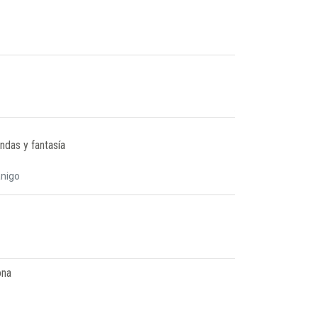
ndas y fantasía
anigo
ona