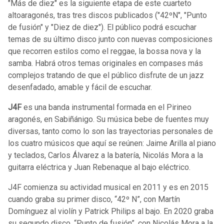
"Más de diez" es la siguiente etapa de este cuarteto
altoaragonés, tras tres discos publicados ("42ºN", "Punto
de fusión" y "Diez de diez"). El público podrá escuchar
temas de su último disco junto con nuevas composiciones
que recorren estilos como el reggae, la bossa nova y la
samba. Habrá otros temas originales en compases más
complejos tratando de que el público disfrute de un jazz
desenfadado, amable y fácil de escuchar.
J4F
es una banda instrumental formada en el Pirineo
aragonés, en Sabiñánigo. Su música bebe de fuentes muy
diversas, tanto como lo son las trayectorias personales de
los cuatro músicos que aquí se reúnen: Jaime Arilla al piano
y teclados, Carlos Álvarez a la batería, Nicolás Mora a la
guitarra eléctrica y Juan Rebenaque al bajo eléctrico.
J4F comienza su actividad musical en 2011 y es en 2015
cuando graba su primer disco, “42º N”, con Martín
Domínguez al violín y Patrick Philips al bajo. En 2020 graba
su segundo disco, “Punto de fusión”, con Nicolás Mora a la