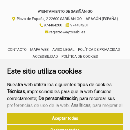
AYUNTAMIENTO DE SABIÑÁNIGO
Plaza de España, 2
22600
SABIÑÁNIGO
- ARAGÓN
(ESPAÑA)
974484200
974484201
registro@aytosabi.es
CONTACTO
MAPA WEB
AVISO LEGAL
POLÍTICA DE PRIVACIDAD
ACCESIBILIDAD
POLÍTICA DE COOKIES
ENLACE 
Este sitio utiliza cookies
Nuestra web utiliza los siguientes tipos de cookies:
Técnicas
, imprescindibles para que la web funcione
correctamente;
De personalización,
para recordar sus
preferencias de uso de la web;
Analíticas
, para mejorar el
funcionamiento de la web y sus servicios.
Aceptar todas
Si acepta pulsando el botón
“Aceptar todas”