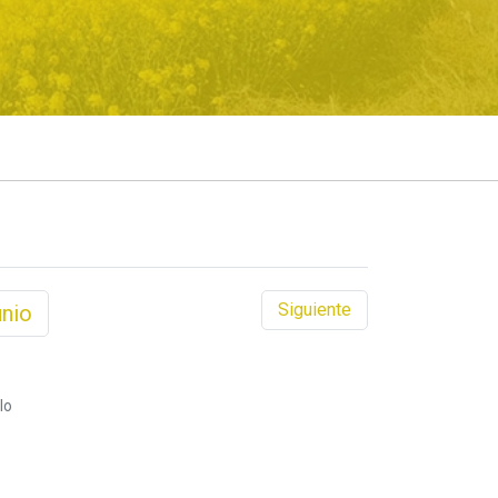
Siguiente
unio
lo