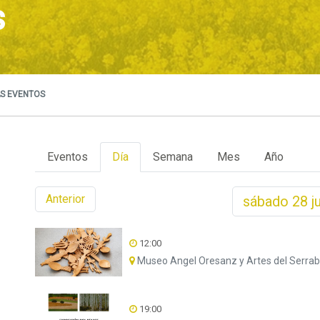
s
S EVENTOS
Eventos
Día
Semana
Mes
Año
Anterior
sábado
28
j
12:00
Museo Angel Oresanz y Artes del Serrab
19:00