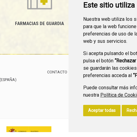
Este sitio utiliz
Nuestra web utiliza los 
FARMACIAS DE GUARDIA
para que la web funcione
CANAL YOUTUBE
preferencias de uso de l
web y sus servicios.
Si acepta pulsando el bo
pulsa el botón
“Rechazar
se guardarán las cookies
CONTACTO
MAPA WEB
AVISO LEGAL
POLÍTIC
preferencias acceda al
“
(ESPAÑA)
Puede consultar más info
nuestra
Política de Cook
Aceptar todas
Rech