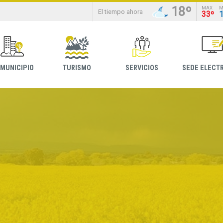
18º
MAX
M
El tiempo ahora
33º
 MUNICIPIO
TURISMO
SERVICIOS
SEDE ELECT