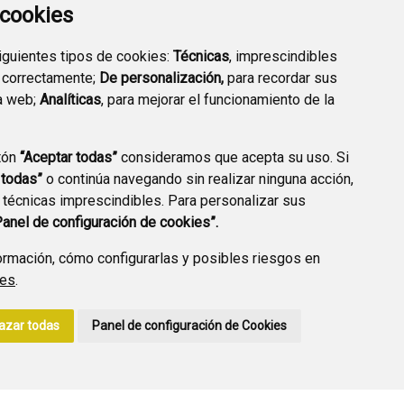
a cookies
siguientes tipos de cookies:
Técnicas
, imprescindibles
PREGUNTAS
 correctamente;
De personalización,
para recordar sus
PLAN DE ACCIÓN LOCAL
FRECUENTES
a web;
Analíticas
, para mejorar el funcionamiento de la
2030
tón
“Aceptar todas”
consideramos que acepta su uso. Si
 todas”
o continúa navegando sin realizar ninguna acción,
 técnicas imprescindibles. Para personalizar sus
A DE PRIVACIDAD
ACCESIBILIDAD
POLÍTICA DE COOKIES
Panel de configuración de cookies”.
ENLACE EXTERNO A
rmación, cómo configurarlas y posibles riesgos en
ies
.
azar todas
Panel de configuración de Cookies