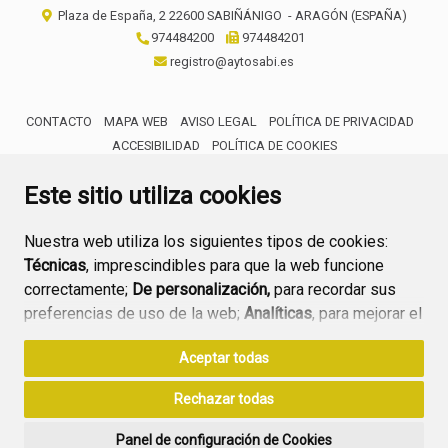
Plaza de España, 2
22600
SABIÑÁNIGO
- ARAGÓN
(ESPAÑA)
974484200
974484201
registro@aytosabi.es
CONTACTO
MAPA WEB
AVISO LEGAL
POLÍTICA DE PRIVACIDAD
ACCESIBILIDAD
POLÍTICA DE COOKIES
ENLACE 
Este sitio utiliza cookies
Nuestra web utiliza los siguientes tipos de cookies:
Técnicas
, imprescindibles para que la web funcione
correctamente;
De personalización,
para recordar sus
preferencias de uso de la web;
Analíticas
, para mejorar el
funcionamiento de la web y sus servicios.
Aceptar todas
Si acepta pulsando el botón
“Aceptar todas”
Rechazar todas
consideramos que acepta su uso. Si pulsa el botón
“Rechazar todas”
o continúa navegando sin realizar
Panel de configuración de Cookies