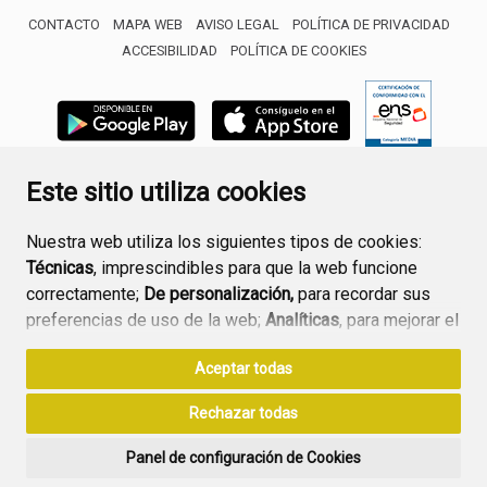
CONTACTO
MAPA WEB
AVISO LEGAL
POLÍTICA DE PRIVACIDAD
ACCESIBILIDAD
POLÍTICA DE COOKIES
ENLACE 
Este sitio utiliza cookies
Nuestra web utiliza los siguientes tipos de cookies:
Técnicas
, imprescindibles para que la web funcione
correctamente;
De personalización,
para recordar sus
preferencias de uso de la web;
Analíticas
, para mejorar el
funcionamiento de la web y sus servicios.
Aceptar todas
Si acepta pulsando el botón
“Aceptar todas”
Rechazar todas
consideramos que acepta su uso. Si pulsa el botón
“Rechazar todas”
o continúa navegando sin realizar
Panel de configuración de Cookies
ninguna acción, se guardarán las cookies técnicas