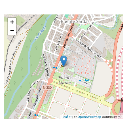
+
−
Leaflet
| ©
OpenStreetMap
contributors.