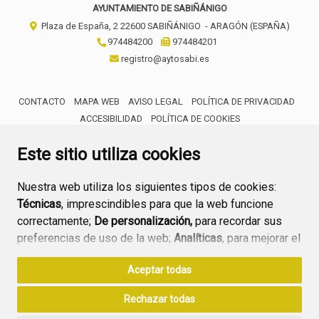
AYUNTAMIENTO DE SABIÑÁNIGO
Plaza de España, 2
22600
SABIÑÁNIGO
- ARAGÓN
(ESPAÑA)
974484200
974484201
registro@aytosabi.es
CONTACTO
MAPA WEB
AVISO LEGAL
POLÍTICA DE PRIVACIDAD
ACCESIBILIDAD
POLÍTICA DE COOKIES
ENLACE 
Este sitio utiliza cookies
Nuestra web utiliza los siguientes tipos de cookies:
Técnicas
, imprescindibles para que la web funcione
correctamente;
De personalización,
para recordar sus
preferencias de uso de la web;
Analíticas
, para mejorar el
funcionamiento de la web y sus servicios.
Aceptar todas
Si acepta pulsando el botón
“Aceptar todas”
Rechazar todas
consideramos que acepta su uso. Si pulsa el botón
“Rechazar todas”
o continúa navegando sin realizar