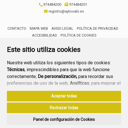
974484200
974484201
registro@aytosabi.es
CONTACTO
MAPA WEB
AVISO LEGAL
POLÍTICA DE PRIVACIDAD
ACCESIBILIDAD
POLÍTICA DE COOKIES
ENLACE 
Este sitio utiliza cookies
Nuestra web utiliza los siguientes tipos de cookies:
Técnicas
, imprescindibles para que la web funcione
correctamente;
De personalización,
para recordar sus
preferencias de uso de la web;
Analíticas
, para mejorar el
funcionamiento de la web y sus servicios.
Aceptar todas
Si acepta pulsando el botón
“Aceptar todas”
Rechazar todas
consideramos que acepta su uso. Si pulsa el botón
“Rechazar todas”
o continúa navegando sin realizar
Panel de configuración de Cookies
ninguna acción, se guardarán las cookies técnicas