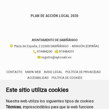
PLAN DE ACCIÓN LOCAL 2030
AYUNTAMIENTO DE SABIÑÁNIGO
Plaza de España, 2
22600
SABIÑÁNIGO
- ARAGÓN
(ESPAÑA)
974484200
974484201
registro@aytosabi.es
CONTACTO
MAPA WEB
AVISO LEGAL
POLÍTICA DE PRIVACIDAD
ACCESIBILIDAD
POLÍTICA DE COOKIES
ENLACE 
Este sitio utiliza cookies
Nuestra web utiliza los siguientes tipos de cookies:
Técnicas
, imprescindibles para que la web funcione