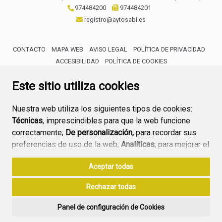
974484200
974484201
registro@aytosabi.es
CONTACTO
MAPA WEB
AVISO LEGAL
POLÍTICA DE PRIVACIDAD
ACCESIBILIDAD
POLÍTICA DE COOKIES
ENLACE 
Este sitio utiliza cookies
Nuestra web utiliza los siguientes tipos de cookies:
Técnicas
, imprescindibles para que la web funcione
correctamente;
De personalización,
para recordar sus
preferencias de uso de la web;
Analíticas
, para mejorar el
funcionamiento de la web y sus servicios.
Aceptar todas
Si acepta pulsando el botón
“Aceptar todas”
Rechazar todas
consideramos que acepta su uso. Si pulsa el botón
“Rechazar todas”
o continúa navegando sin realizar
Panel de configuración de Cookies
ninguna acción, se guardarán las cookies técnicas