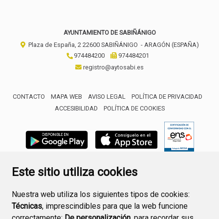
AYUNTAMIENTO DE SABIÑÁNIGO
Plaza de España, 2
22600
SABIÑÁNIGO
- ARAGÓN
(ESPAÑA)
974484200
974484201
registro@aytosabi.es
CONTACTO
MAPA WEB
AVISO LEGAL
POLÍTICA DE PRIVACIDAD
ACCESIBILIDAD
POLÍTICA DE COOKIES
ENLACE 
Este sitio utiliza cookies
Nuestra web utiliza los siguientes tipos de cookies:
Técnicas
, imprescindibles para que la web funcione
correctamente;
De personalización,
para recordar sus