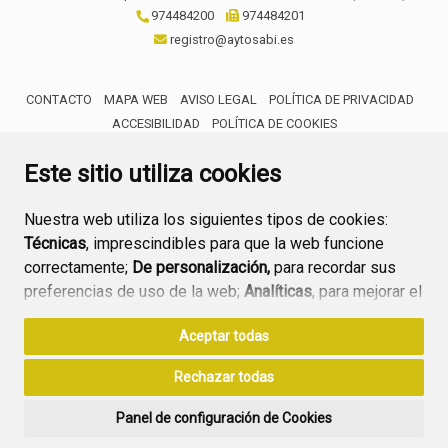
974484200
974484201
registro@aytosabi.es
CONTACTO
MAPA WEB
AVISO LEGAL
POLÍTICA DE PRIVACIDAD
ACCESIBILIDAD
POLÍTICA DE COOKIES
ENLACE 
Este sitio utiliza cookies
Nuestra web utiliza los siguientes tipos de cookies:
Técnicas
, imprescindibles para que la web funcione
correctamente;
De personalización,
para recordar sus
preferencias de uso de la web;
Analíticas
, para mejorar el
funcionamiento de la web y sus servicios.
Aceptar todas
Si acepta pulsando el botón
“Aceptar todas”
Rechazar todas
consideramos que acepta su uso. Si pulsa el botón
“Rechazar todas”
o continúa navegando sin realizar
Panel de configuración de Cookies
ninguna acción, se guardarán las cookies técnicas