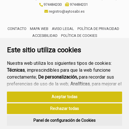
974484200
974484201
registro@aytosabi.es
CONTACTO
MAPA WEB
AVISO LEGAL
POLÍTICA DE PRIVACIDAD
ACCESIBILIDAD
POLÍTICA DE COOKIES
ENLACE 
Este sitio utiliza cookies
Nuestra web utiliza los siguientes tipos de cookies:
Técnicas
, imprescindibles para que la web funcione
correctamente;
De personalización,
para recordar sus
preferencias de uso de la web;
Analíticas
, para mejorar el
funcionamiento de la web y sus servicios.
Aceptar todas
Si acepta pulsando el botón
“Aceptar todas”
Rechazar todas
consideramos que acepta su uso. Si pulsa el botón
“Rechazar todas”
o continúa navegando sin realizar
Panel de configuración de Cookies
ninguna acción, se guardarán las cookies técnicas