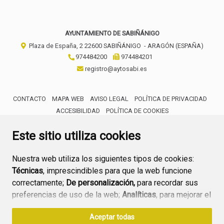
AYUNTAMIENTO DE SABIÑÁNIGO
Plaza de España, 2
22600
SABIÑÁNIGO
- ARAGÓN
(ESPAÑA)
974484200
974484201
registro@aytosabi.es
CONTACTO
MAPA WEB
AVISO LEGAL
POLÍTICA DE PRIVACIDAD
ACCESIBILIDAD
POLÍTICA DE COOKIES
ENLACE 
Este sitio utiliza cookies
Nuestra web utiliza los siguientes tipos de cookies:
Técnicas
, imprescindibles para que la web funcione
correctamente;
De personalización,
para recordar sus
preferencias de uso de la web;
Analíticas
, para mejorar el
funcionamiento de la web y sus servicios.
Aceptar todas