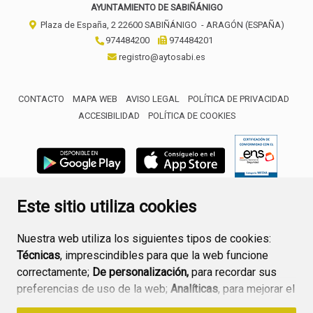
AYUNTAMIENTO DE SABIÑÁNIGO
Plaza de España, 2
22600
SABIÑÁNIGO
- ARAGÓN
(ESPAÑA)
974484200
974484201
registro@aytosabi.es
CONTACTO
MAPA WEB
AVISO LEGAL
POLÍTICA DE PRIVACIDAD
ACCESIBILIDAD
POLÍTICA DE COOKIES
ENLACE 
Este sitio utiliza cookies
Nuestra web utiliza los siguientes tipos de cookies:
Técnicas
, imprescindibles para que la web funcione
correctamente;
De personalización,
para recordar sus
preferencias de uso de la web;
Analíticas
, para mejorar el
funcionamiento de la web y sus servicios.