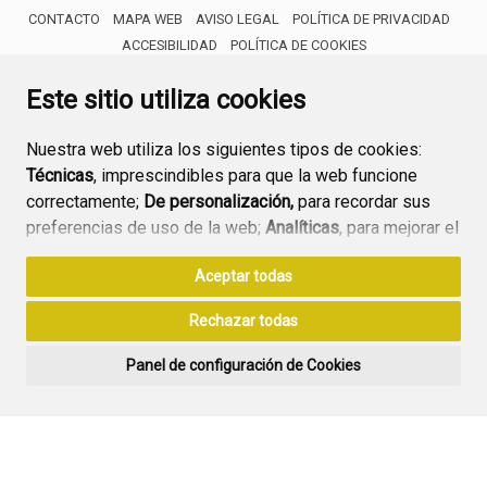
CONTACTO
MAPA WEB
AVISO LEGAL
POLÍTICA DE PRIVACIDAD
ACCESIBILIDAD
POLÍTICA DE COOKIES
ENLACE 
Este sitio utiliza cookies
Nuestra web utiliza los siguientes tipos de cookies:
Técnicas
, imprescindibles para que la web funcione
correctamente;
De personalización,
para recordar sus
preferencias de uso de la web;
Analíticas
, para mejorar el
funcionamiento de la web y sus servicios.
Aceptar todas
Si acepta pulsando el botón
“Aceptar todas”
Rechazar todas
consideramos que acepta su uso. Si pulsa el botón
“Rechazar todas”
o continúa navegando sin realizar
Panel de configuración de Cookies
ninguna acción, se guardarán las cookies técnicas
imprescindibles. Para personalizar sus preferencias
acceda al
“Panel de configuración de cookies”.
Puede consultar más información, cómo configurarlas y