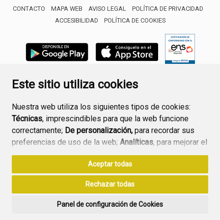
CONTACTO
MAPA WEB
AVISO LEGAL
POLÍTICA DE PRIVACIDAD
ACCESIBILIDAD
POLÍTICA DE COOKIES
ENLACE 
Este sitio utiliza cookies
Nuestra web utiliza los siguientes tipos de cookies:
Técnicas
, imprescindibles para que la web funcione
correctamente;
De personalización,
para recordar sus
preferencias de uso de la web;
Analíticas
, para mejorar el
funcionamiento de la web y sus servicios.
Aceptar todas
Si acepta pulsando el botón
“Aceptar todas”
Rechazar todas
consideramos que acepta su uso. Si pulsa el botón
“Rechazar todas”
o continúa navegando sin realizar
Panel de configuración de Cookies
ninguna acción, se guardarán las cookies técnicas