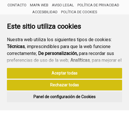
CONTACTO
MAPA WEB
AVISO LEGAL
POLÍTICA DE PRIVACIDAD
ACCESIBILIDAD
POLÍTICA DE COOKIES
ENLACE 
Este sitio utiliza cookies
Nuestra web utiliza los siguientes tipos de cookies:
Técnicas
, imprescindibles para que la web funcione
correctamente;
De personalización,
para recordar sus
preferencias de uso de la web;
Analíticas
, para mejorar el
funcionamiento de la web y sus servicios.
Aceptar todas
Si acepta pulsando el botón
“Aceptar todas”
Rechazar todas
consideramos que acepta su uso. Si pulsa el botón
“Rechazar todas”
o continúa navegando sin realizar
Panel de configuración de Cookies
ninguna acción, se guardarán las cookies técnicas
imprescindibles. Para personalizar sus preferencias
acceda al
“Panel de configuración de cookies”.
Puede consultar más información, cómo configurarlas y