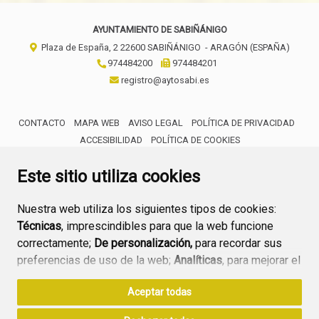
AYUNTAMIENTO DE SABIÑÁNIGO
Plaza de España, 2
22600
SABIÑÁNIGO
- ARAGÓN
(ESPAÑA)
974484200
974484201
registro@aytosabi.es
CONTACTO
MAPA WEB
AVISO LEGAL
POLÍTICA DE PRIVACIDAD
ACCESIBILIDAD
POLÍTICA DE COOKIES
ENLACE 
Este sitio utiliza cookies
Nuestra web utiliza los siguientes tipos de cookies:
Técnicas
, imprescindibles para que la web funcione
correctamente;
De personalización,
para recordar sus
preferencias de uso de la web;
Analíticas
, para mejorar el
funcionamiento de la web y sus servicios.
Aceptar todas
Si acepta pulsando el botón
“Aceptar todas”