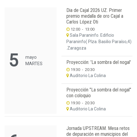
Dia de Cajal 2026 UZ. Primer
premio medalla de oro Cajal a
Carlos López Oti
12:00
-
13:00
Sala Paraninfo. Edificio
Paraninfo( Plza. Basilio Paraíso,4)
.Zaragoza
5
mayo
Proyección: 'La sombra del nogal'
MARTES
19:30
-
20:30
Auditorio La Colina
Proyección "La sombra del nogal"
con coloquio
19:30
-
20:30
Auditorio La Colina
Jornada UPSTREAM. Mesa retos
de depuración en municipios del