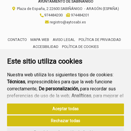
AYUNTAMIENTO DE SABIÑÁNIGO
Plaza de España, 2
22600
SABIÑÁNIGO
- ARAGÓN
(ESPAÑA)
974484200
974484201
registro@aytosabi.es
CONTACTO
MAPA WEB
AVISO LEGAL
POLÍTICA DE PRIVACIDAD
ACCESIBILIDAD
POLÍTICA DE COOKIES
ENLACE 
Este sitio utiliza cookies
Nuestra web utiliza los siguientes tipos de cookies:
Técnicas
, imprescindibles para que la web funcione
correctamente;
De personalización,
para recordar sus
preferencias de uso de la web;
Analíticas
, para mejorar el
funcionamiento de la web y sus servicios.
Aceptar todas
Si acepta pulsando el botón
“Aceptar todas”
Rechazar todas
consideramos que acepta su uso. Si pulsa el botón
“Rechazar todas”
o continúa navegando sin realizar