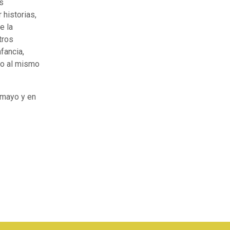
as
 historias,
e la
tros
fancia,
ro al mismo
e mayo y en