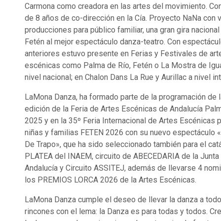
Carmona como creadora en las artes del movimiento. Con
de 8 años de co-dirección en la Cía. Proyecto NaNa con v
producciones para público familiar, una gran gira naciona
Fetén al mejor espectáculo danza-teatro. Con espectácu
anteriores estuvo presente en Ferias y Festivales de art
escénicas como Palma de Río, Fetén o La Mostra de Igu
nivel nacional; en Chalon Dans La Rue y Aurillac a nivel in
LaMona Danza, ha formado parte de la programación de l
edición de la Feria de Artes Escénicas de Andalucía Pal
2025 y en la 35º Feria Internacional de Artes Escénicas p
niñas y familias FETEN 2026 con su nuevo espectáculo
De Trapo», que ha sido seleccionado también para el cat
PLATEA del INAEM, circuito de ABECEDARIA de la Junta
Andalucía y Circuito ASSITEJ, además de llevarse 4 nom
los PREMIOS LORCA 2026 de la Artes Escénicas.
LaMona Danza cumple el deseo de llevar la danza a todo
rincones con el lema: la Danza es para todas y todos. C