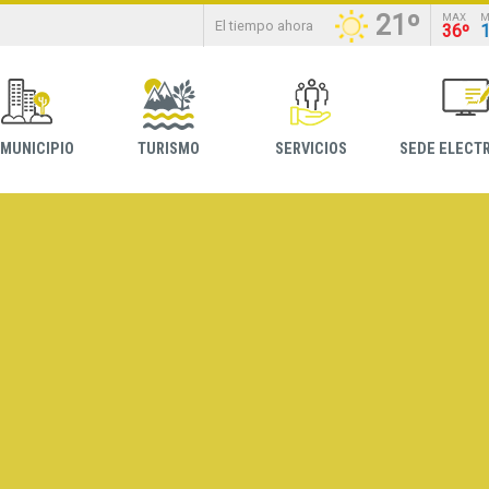
21º
MAX
M
El tiempo ahora
36º
 MUNICIPIO
TURISMO
SERVICIOS
SEDE ELECT