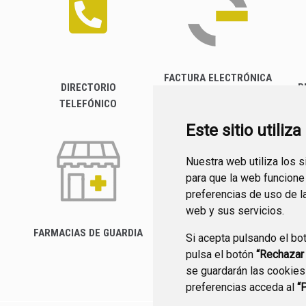
FACTURA ELECTRÓNICA
DIRECTORIO
P
TELEFÓNICO
Este sitio utiliz
Nuestra web utiliza los 
para que la web funcione
preferencias de uso de l
web y sus servicios.
FARMACIAS DE GUARDIA
Si acepta pulsando el bo
CANAL YOUTUBE
pulsa el botón
“Rechazar
se guardarán las cookies
preferencias acceda al
“