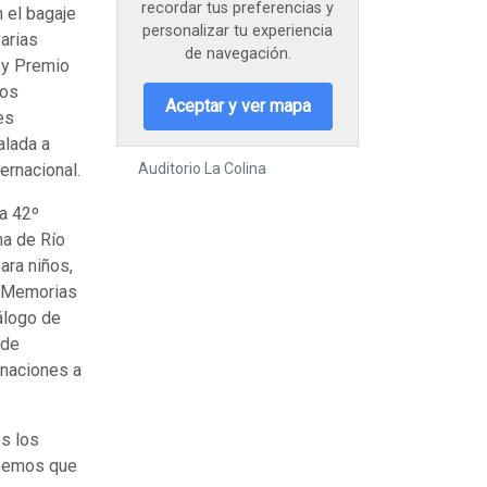
recordar tus preferencias y
 el bagaje
personalizar tu experiencia
arias
de navegación.
l y Premio
los
Aceptar y ver mapa
es
alada a
ternacional.
Auditorio La Colina
a 42º
ma de Río
ara niños,
 «Memorias
álogo de
 de
inaciones a
s los
reemos que