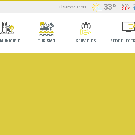
33º
MAX
M
El tiempo ahora
36º
 MUNICIPIO
TURISMO
SERVICIOS
SEDE ELECT