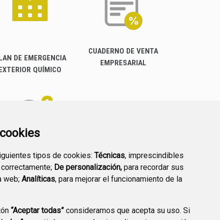
CUADERNO DE VENTA
LAN DE EMERGENCIA
EMPRESARIAL
EXTERIOR QUÍMICO
a cookies
siguientes tipos de cookies:
Técnicas
, imprescindibles
PREGUNTAS
 correctamente;
De personalización,
para recordar sus
PLAN DE ACCIÓN LOCAL
FRECUENTES
a web;
Analíticas
, para mejorar el funcionamiento de la
2030
tón
“Aceptar todas”
consideramos que acepta su uso. Si