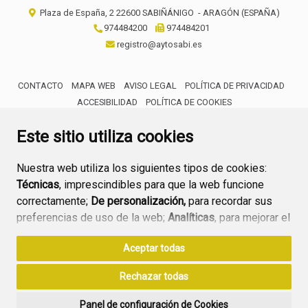
Plaza de España, 2
22600
SABIÑÁNIGO
- ARAGÓN
(ESPAÑA)
974484200
974484201
registro@aytosabi.es
CONTACTO
MAPA WEB
AVISO LEGAL
POLÍTICA DE PRIVACIDAD
ACCESIBILIDAD
POLÍTICA DE COOKIES
ENLACE 
Este sitio utiliza cookies
Nuestra web utiliza los siguientes tipos de cookies:
Técnicas
, imprescindibles para que la web funcione
correctamente;
De personalización,
para recordar sus
preferencias de uso de la web;
Analíticas
, para mejorar el
funcionamiento de la web y sus servicios.
Aceptar todas
Si acepta pulsando el botón
“Aceptar todas”
Rechazar todas
consideramos que acepta su uso. Si pulsa el botón
“Rechazar todas”
o continúa navegando sin realizar
Panel de configuración de Cookies