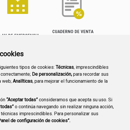
CUADERNO DE VENTA
LAN DE EMERGENCIA
EMPRESARIAL
EXTERIOR QUÍMICO
a cookies
siguientes tipos de cookies:
Técnicas
, imprescindibles
 correctamente;
De personalización,
para recordar sus
a web;
Analíticas
, para mejorar el funcionamiento de la
PREGUNTAS
tón
“Aceptar todas”
consideramos que acepta su uso. Si
PLAN DE ACCIÓN LOCAL
FRECUENTES
 todas”
o continúa navegando sin realizar ninguna acción,
2030
 técnicas imprescindibles. Para personalizar sus
Panel de configuración de cookies”.