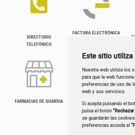
FACTURA ELECTRÓNICA
DIRECTORIO
P
TELEFÓNICO
Este sitio utiliz
Nuestra web utiliza los 
para que la web funcione
preferencias de uso de l
web y sus servicios.
FARMACIAS DE GUARDIA
Si acepta pulsando el bo
CANAL YOUTUBE
pulsa el botón
“Rechazar
se guardarán las cookies
preferencias acceda al
“