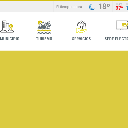
18º
MAX
M
El tiempo ahora
37º
 MUNICIPIO
TURISMO
SERVICIOS
SEDE ELECT