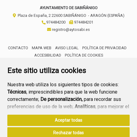
AYUNTAMIENTO DE SABIÑÁNIGO
Plaza de España, 2
22600
SABIÑÁNIGO
- ARAGÓN
(ESPAÑA)
974484200
974484201
registro@aytosabi.es
CONTACTO
MAPA WEB
AVISO LEGAL
POLÍTICA DE PRIVACIDAD
ACCESIBILIDAD
POLÍTICA DE COOKIES
ENLACE 
Este sitio utiliza cookies
Nuestra web utiliza los siguientes tipos de cookies:
Técnicas
, imprescindibles para que la web funcione
correctamente;
De personalización,
para recordar sus
preferencias de uso de la web;
Analíticas
, para mejorar el
funcionamiento de la web y sus servicios.
Aceptar todas
Si acepta pulsando el botón
“Aceptar todas”
Rechazar todas
consideramos que acepta su uso. Si pulsa el botón